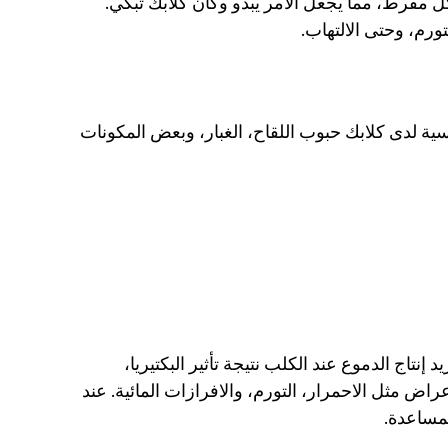
يحدث ذلك، تتجه عيونها إلى أن تكون مائية بشكل مفرط، مما يجعل الأمر يبدو وكأن كلابك تبكي. 
رم، وحتى الالتهاب. 
تشمل بعض الأسباب الشائعة للتفاعلات الحساسية لدى كلابك حبوب اللقاح، الغبار، وبعض المكونات 
يمكن للعدوى في العين أن تجعل كلبك يبكي. يزيد إنتاج الدموع عند الكلب نتيجة تأثير البكتيريا، 
الفيروسات، والفطريات. يؤدي هذا إلى ظهور أعراض مثل الاحمرار، التورم، والافرازات المائية. عند 
لمساعدة.