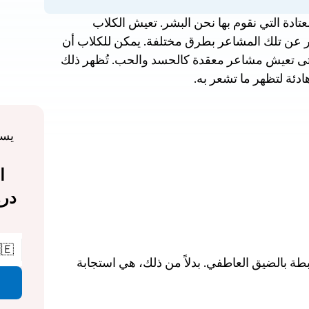
يمكن للكلاب أن تبكي، ولكن ليس بالطريقة المعتادة التي نقوم بها نحن البشر. تعيش الكلاب 
مشاعرها بعمق، تمامًا كما نفعل نحن، لكنها تعبر عن تلك المشاعر بطرق مختلفة. يمكن للكلاب أن 
تشعر بالفرح، والخوف، والغضب، والحزن، وحتى تعيش مشاعر معقدة كالحسد والحب. تُظهر ذلك 
من خلال تحريك ذيولها، ا
🇪
تَبكي الكلاب لأسباب عديدة. دموعها ليست مرتبطة بالضيق العاطفي. بدلاً من ذلك، هي استجابة 