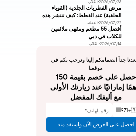
الكلاب
28‏/07‏/2026
مرض الفطريات الجلدية (القوباء
الحلقية) عند القطط: كيف تنتشر هذه
القطط
22‏/07‏/2026
العدوى وطرق علاجها الفعالة
أفضل 55 مطعم ومقهى ملائمين
للكلاب في دبي
الكلاب
14‏/07‏/2026
يسعدنا جداً انضمامكم إلينا ونرحب بكم في 
موقعنا
احصل على خصم بقيمة 150 
درهمًا إماراتيًا عند زيارتك الأولى 
مع أليفك المفضل
971
+

احصل على العرض الآن واستفد منه