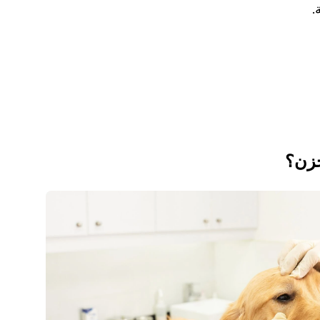
. 
حزن؟