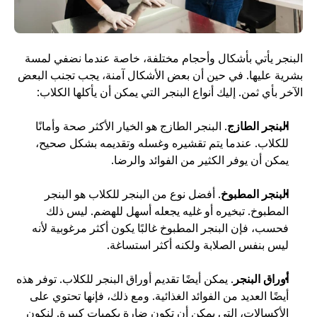
البنجر يأتي بأشكال وأحجام مختلفة، خاصة عندما نضفي لمسة 
بشرية عليها. في حين أن بعض الأشكال آمنة، يجب تجنب البعض 
الآخر بأي ثمن. إليك أنواع البنجر التي يمكن أن يأكلها الكلاب: 
البنجر الطازج
. البنجر الطازج هو الخيار الأكثر صحة وأمانًا 
للكلاب. عندما يتم تقشيره وغسله وتقديمه بشكل صحيح، 
يمكن أن يوفر الكثير من الفوائد والرضا. 
البنجر المطبوخ
. أفضل نوع من البنجر للكلاب هو البنجر 
المطبوخ. تبخيره أو غليه يجعله أسهل للهضم. ليس ذلك 
فحسب، فإن البنجر المطبوخ غالبًا يكون أكثر مرغوبية لأنه 
ليس بنفس الصلابة ولكنه أكثر استساغة. 
أوراق البنجر
. يمكن أيضًا تقديم أوراق البنجر للكلاب. توفر هذه 
أيضًا العديد من الفوائد الغذائية. ومع ذلك، فإنها تحتوي على 
الأكسالات، التي يمكن أن تكون ضارة بكميات كبيرة. لنكون 