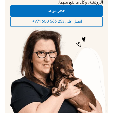
الروتينية، وكل ما يقع بينهما.
حجز موعد
‫اتصل على 253 566 600 971+‬ ‫