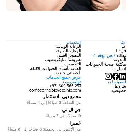
عنّا
الخدمات
عنّا
الرعاية الوقائية
فريقنا
الرعاية الطارئة
وظائف
(نحن نوظف!)
التصوير الطبي
المدونة
شريحة المايكروشيب
مكتبة صحة الحيوانات
التطعيمات
العناية بأسنان الحيوانات الأليفة
اتصل بنا
 أخصائي جلدية
عرض جميع الخدمات
السياسات
تواصل معنا
شروط
253 566 600 971+
خصوصية
contact@noblevetclinic.com
مجمع دبي للاستثمار
من الساعة 8 صباحًا إلى 9 مساءً
جي ال تي
10 صباحًا إلى 7 مساءً
جُميرا 
من الإثنين إلى الجمعة: 8 صباحًا إلى 8 مساءً