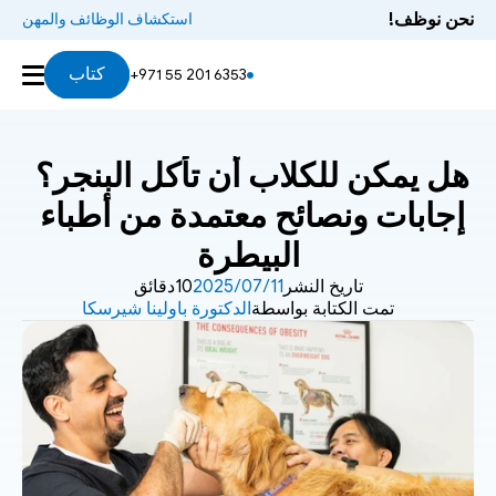
نحن نوظف!
استكشاف الوظائف والمهن
كتاب
+971 55 201 6353
هل يمكن للكلاب أن تأكل البنجر؟ 
إجابات ونصائح معتمدة من أطباء 
البيطرة
تاريخ النشر
11‏/07‏/2025
10دقائق
تمت الكتابة بواسطة
الدكتورة باولينا شيرسكا