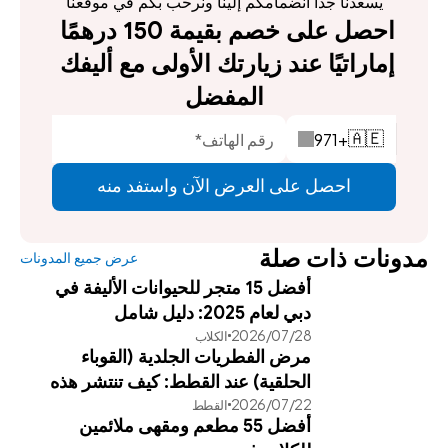
يسعدنا جداً انضمامكم إلينا ونرحب بكم في موقعنا
احصل على خصم بقيمة 150 درهمًا 
إماراتيًا عند زيارتك الأولى مع أليفك 
المفضل
971
+
🇦🇪
احصل على العرض الآن واستفد منه
مدونات ذات صلة
عرض جميع المدونات
أفضل 15 متجر للحيوانات الأليفة في
دبي لعام 2025: دليل شامل
28‏/07‏/2026
الكلاب
مرض الفطريات الجلدية (القوباء
الحلقية) عند القطط: كيف تنتشر هذه
22‏/07‏/2026
القطط
العدوى وطرق علاجها الفعالة
أفضل 55 مطعم ومقهى ملائمين