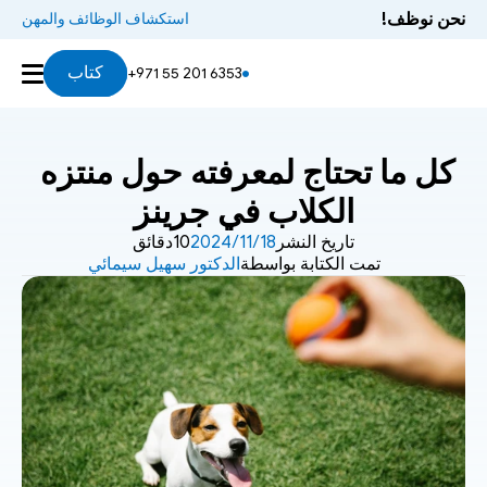
نحن نوظف!
استكشاف الوظائف والمهن
كتاب
+971 55 201 6353
كل ما تحتاج لمعرفته حول منتزه 
الكلاب في جرينز
تاريخ النشر
18‏/11‏/2024
10دقائق
تمت الكتابة بواسطة
الدكتور سهيل سيمائي