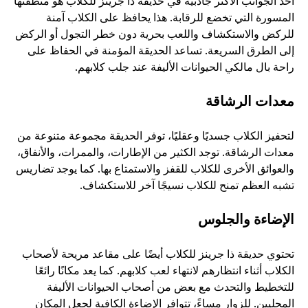
أحد الجوانب الأكثر جاذبية في حديقة ذا جرينز للكلاب هو منطقتها 
المسورة التي تخضع للرقابة. هذا يحافظ على الكلاب آمنة 
للركض والاستكشاف واللعب بحرية دون خطر التجول أو الركض 
إلى الطرق السريعة. تساعد الحديقة المؤمنة في الحفاظ على 
راحة بال مالكي الحيوانات الأليفة عند جلب كلابهم.
معدات الرشاقة
لتحفيز الكلاب جسديًا وعقليًا، توفر الحديقة مجموعة متنوعة من 
معدات الرشاقة. توجد الكثير من الإطارات، والممرات، والأنفاق، 
والعوائق الأخرى للكلاب للقفز والاستمتاع بها. كما يوجد تضاريس 
تشبه العظم تمنح للكلاب نسيجًا آخر للاستكشاف.
الإضاءة والجلوس
تحتوي حديقة ذا جرينز للكلاب أيضًا على مقاعد مريحة لأصحاب 
الكلاب أثناء انتظارهم لانتهاء لعب كلابهم. كما يعد مكانًا رائعًا 
للتخطيط والتحدث مع بعض من أصحاب الحيوانات الأليفة 
المحليين. للزوار مساءً، تتوافر الإضاءة الكافية لجعل المكان 