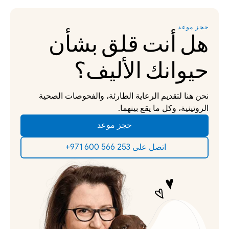
حجز موعد
هل أنت قلق بشأن 
حيوانك الأليف؟
نحن هنا لتقديم الرعاية الطارئة، والفحوصات الصحية 
الروتينية، وكل ما يقع بينهما.
حجز موعد
‫اتصل على 253 566 600 971+‬ ‫