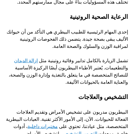
تختلف هذه المسؤوليات بناءً على مجال ممارستهم المحدد. 
الرعاية الصحية الروتينية
إحدى المهام الرئيسية للطبيب البيطري هي التأكد من أن حيوانك 
الأليف يبقى بصحة جيدة. يتضمن ذلك الفحوصات الروتينية 
لمراقبة الوزن والسلوك والصحة العامة. 
تشمل الزيارة بالكامل تدابير وقائية روتينية مثل 
إزالة الديدان
والتطعيمات. يُعتبر الأطباء البيطريون أيضًا الركيزة الأساسية 
للنصائح المتخصصة في ما يتعلق بالتغذية وإدارة الوزن والصحة، 
والعناية العامة بالحيوانات الأليفة. 
التشخيص والعلاجات
البيطريون مدربون على تشخيص الأمراض وتقديم العلاجات 
الفعالة للحيوانات. الآن، إلى الأمور الأكثر تقنية. العيادات البيطرية 
المتخصصة، مثل عيادتنا، تحتوي على 
مختبرات داخلية
، أدوات 
خاصة، ومعدات 
التصوير التشخيصي
 لتشخيص الأمراض.