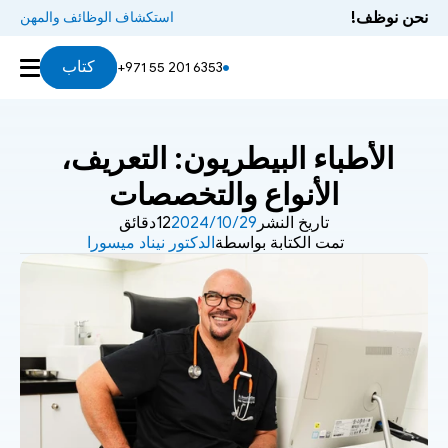
نحن نوظف!
استكشاف الوظائف والمهن
كتاب
+971 55 201 6353
الأطباء البيطريون: التعريف، 
الأنواع والتخصصات
تاريخ النشر
29‏/10‏/2024
12دقائق
تمت الكتابة بواسطة
الدكتور نيناد ميسورا