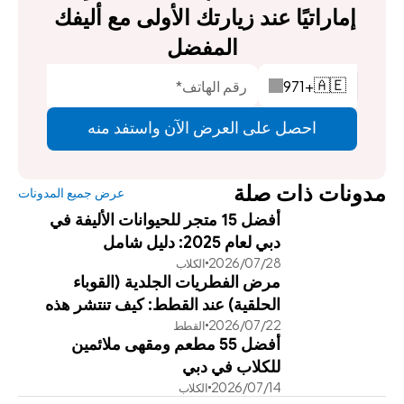
إماراتيًا عند زيارتك الأولى مع أليفك 
المفضل
971
+
🇦🇪
احصل على العرض الآن واستفد منه
مدونات ذات صلة
عرض جميع المدونات
أفضل 15 متجر للحيوانات الأليفة في
دبي لعام 2025: دليل شامل
28‏/07‏/2026
الكلاب
مرض الفطريات الجلدية (القوباء
الحلقية) عند القطط: كيف تنتشر هذه
22‏/07‏/2026
القطط
العدوى وطرق علاجها الفعالة
أفضل 55 مطعم ومقهى ملائمين
للكلاب في دبي
14‏/07‏/2026
الكلاب