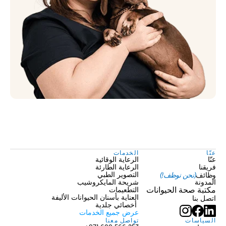
عنّا
الخدمات
عنّا
الرعاية الوقائية
فريقنا
الرعاية الطارئة
وظائف
(نحن نوظف!)
التصوير الطبي
المدونة
شريحة المايكروشيب
مكتبة صحة الحيوانات
التطعيمات
العناية بأسنان الحيوانات الأليفة
اتصل بنا
 أخصائي جلدية
عرض جميع الخدمات
السياسات
تواصل معنا