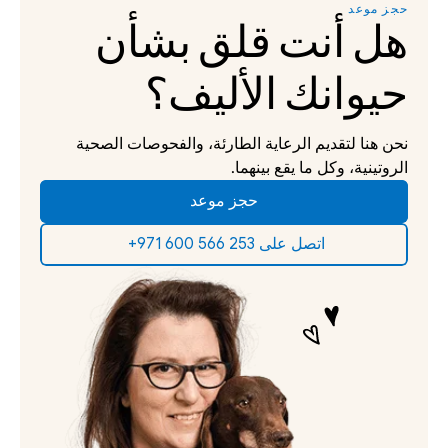
حجز موعد
هل أنت قلق بشأن 
حيوانك الأليف؟
نحن هنا لتقديم الرعاية الطارئة، والفحوصات الصحية 
الروتينية، وكل ما يقع بينهما.
حجز موعد
‫اتصل على 253 566 600 971+‬ ‫