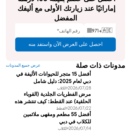
إماراتيًا عند زيارتك الأولى مع أليفك 
المفضل
971
+
🇦🇪
احصل على العرض الآن واستفد منه
مدونات ذات صلة
عرض جميع المدونات
أفضل 15 متجر للحيوانات الأليفة في
دبي لعام 2025: دليل شامل
28‏/07‏/2026
الكلاب
مرض الفطريات الجلدية (القوباء
الحلقية) عند القطط: كيف تنتشر هذه
22‏/07‏/2026
القطط
العدوى وطرق علاجها الفعالة
أفضل 55 مطعم ومقهى ملائمين
للكلاب في دبي
14‏/07‏/2026
الكلاب