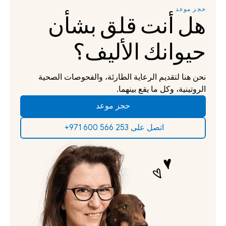
حجز موعد
هل أنت قلق بشأن 
حيوانك الأليف؟
نحن هنا لتقديم الرعاية الطارئة، والفحوصات الصحية 
الروتينية، وكل ما يقع بينهما.
حجز موعد
‫اتصل على 253 566 600 971+‬ ‫