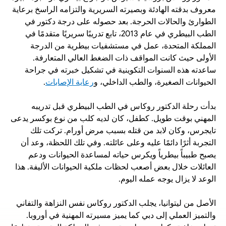
معروف بدقته الهادئة وبصيرته السريرية والتزامه الراسخ برعاية 
الطوارئ والحالات الحرجة. بعد حصوله على درجة دكتور في 
الطب البيطري في عام 2013، تابع تدريبًا سريريًا متقدمًا في 
المملكة المتحدة، عمل في مستشفيات بيطرية من الدرجة 
الأولى حيث كانت المواقف ذات الضغط العالي المتعارفة. 
ساعدته هذه السنوات التكوينية في تشكيل خبرته في جراحة 
الحيوانات الصغيرة، والطب الداخلي، و
رعاية الإصابات
.
بدأت رحلة الدكتور روكاس في الطب البيطري قبل تدريبه 
المهني بوقت طويل. كطفل، كان لديه كلب من نوع بوكسر يدعى 
تايجرس، وكان لابد من قتله بسبب مرض أورام. تركت تلك 
التجربة أثرًا دائمًا عليه وعلى عائلته. وفي تلك اللحظة، وعد أن 
يصبح طبيباً بيطرياً ويكرس حياته لمساعدة الحيوانات ودعم 
العائلات خلال بعض أصعب لحظات ملكية الحيوانات الأليفة. هذا 
الوعد لا يزال يوجه عمله اليوم.
الأصل من ليتوانيا، يجلب الدكتور روكاس نفس النزاهة والتفاني 
والتميز العملي إلى دبي كما يميز مسيرته المهنية في أوروبا. 