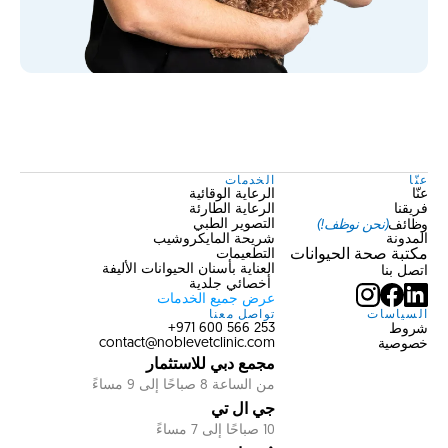
عنّا
الخدمات
عنّا
الرعاية الوقائية
فريقنا
الرعاية الطارئة
وظائف
(نحن نوظف!)
التصوير الطبي
المدونة
شريحة المايكروشيب
مكتبة صحة الحيوانات
التطعيمات
العناية بأسنان الحيوانات الأليفة
اتصل بنا
 أخصائي جلدية
عرض جميع الخدمات
السياسات
تواصل معنا
شروط
253 566 600 971+
خصوصية
contact@noblevetclinic.com
مجمع دبي للاستثمار
من الساعة 8 صباحًا إلى 9 مساءً
جي ال تي
10 صباحًا إلى 7 مساءً