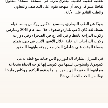
تعطيه خلفيته كطبيب بيطري تدرب في المملكة المتحدة منظورًا 
ثقافيًا متنوعًا، ونجد أن منهجه يقوم على التعاطف والتعاون 
والطب القائم على الأدلة.
بعيدًا عن الطب البيطري، يستمتع الدكتور روكاس بنمط حياة 
نشط. لقد كان لاعب بلياردو شغوف جدًا منذ عام 2015 ويمارس 
ركوب الدراجة بانتظام في الخارج في الصحراء وفي دورات 
ركوب الدراجات الداخلية. خلال الأشهر الأبرد في دبي، يتمتع 
بقضاء الوقت على شاطئ البحر مع زوجته وابنهما الصغير.
في المنزل، يشارك الدكتور روكاس حياته مع قطة تدعى 
كيبودونا، واستوحي اسمها من كيوبيد. إنها تواجه الحياة بشجاعة 
مع ابنهما الصغير، الذي يظهر لها ما يدعوه الدكتور روكاس مازحًا 
نوعًا من الحب الحماسي جدًا.