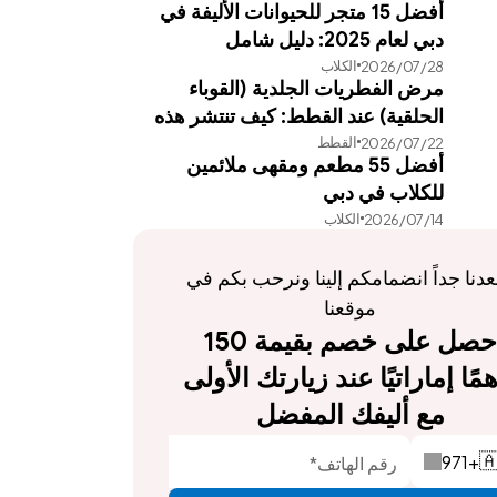
أفضل 15 متجر للحيوانات الأليفة في
دبي لعام 2025: دليل شامل
الكلاب
28‏/07‏/2026
مرض الفطريات الجلدية (القوباء
الحلقية) عند القطط: كيف تنتشر هذه
القطط
22‏/07‏/2026
العدوى وطرق علاجها الفعالة
أفضل 55 مطعم ومقهى ملائمين
للكلاب في دبي
الكلاب
14‏/07‏/2026
يسعدنا جداً انضمامكم إلينا ونرحب بكم في 
موقعنا
احصل على خصم بقيمة 150 
درهمًا إماراتيًا عند زيارتك الأولى 
مع أليفك المفضل
971
+
