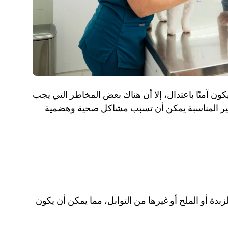
بينما الفشار العادي، المُفرقع بالهواء، يمكن أن يكون آمنًا باعتدال، إلا أن هناك بعض المخاطر التي يجب 
الانتباه إليها. بعض أنواع الفشار وطرق تقديمه غير المناسبة يمكن أن تسبب مشاكل صحية وهضمية 
معظم الفشار الذي يتناوله البشر يكون مُنكهًا بالزبدة أو الملح أو غيرها من التوابل، مما يمكن أن يكون 