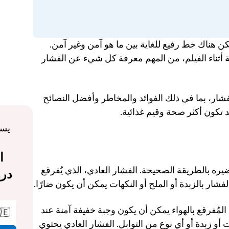
باختصار، نعم. يمكن للكلاب أن تأكل الفشار. ولكن هناك خط رفيع للغاية بين ما هو آمن وغير آمن. 
لذلك قبل إعطاء كلبك قطعة من وجبتك الخفيفة أثناء الفيلم، من المهم معرفة كل شيء عن الفشار 
في هذه المدونة، سنتحدث عن كل ما يتعلق بالفشار، بما في ذلك الفوائد والمخاطر وأفضل النصائح 
لتقديمه. سنتحدث أيضًا عن بعض
نعم، الفشار آمن للكلاب، ولكن فقط إذا تم تحضيره بالطريقة الصحيحة. الفشار العادي، الذي يُفرقع 
بالهواء، آمن بشكل عام بكميات صغيرة، ولكن الفشار بال
الفشار نفسه ليس سامًا للكلاب. الفشار العادي المُفرقع بالهواء يمكن أن يكون وجبة خفيفة آمنة عند 
🇪
تقديمه باعتدال. هذا يعني الفشار المُعدّ دون زيت أو زبدة أو أي نوع من التوابل. الفشار العادي يحتوي 