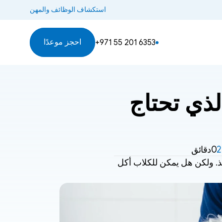
استكشاف الوظائف والمهن
احجز موعدًا
+971 55 201 6353
هل يمكن للكلاب تناول الفشار؟ ما الذي تحتاج 
0دقائق
الفشار هو جزء أساسي من ليالي الأفلام، والرحلات، والتسلية العادية. إنه خفيف ومقرمش ولذيذ. ولكن هل يمكن للكلاب أكل 