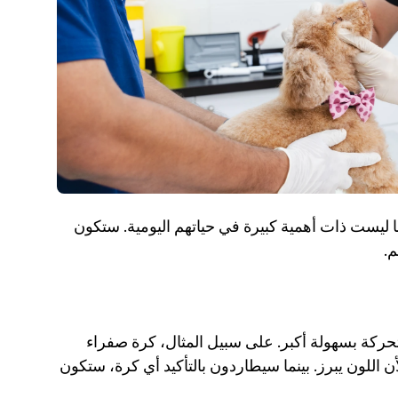
في حين يمكن للكلاب رؤية بعض الألوان، إلا أنها ليست ذات أهمية كبيرة في حياتهم اليومية. ستكون 
. 
تساعد الألوان الكلاب في ملاحظة الأجسام المتحركة بسهولة أكبر. على سبيل المثال، كرة صفراء 
على حديقة خضراء تكون أسهل لهم في التتبع لأن اللون يبرز. بينما سيطاردون بالتأكيد أي كرة، ستكون 