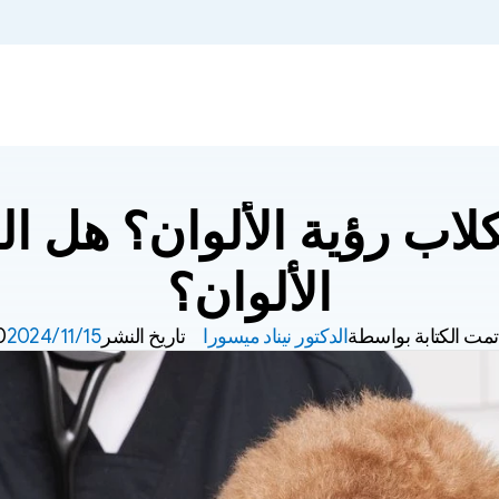
الألوان؟
تمت الكتابة بواسطة
الدكتور نيناد ميسورا
تاريخ النشر
15‏/11‏/2024
10د