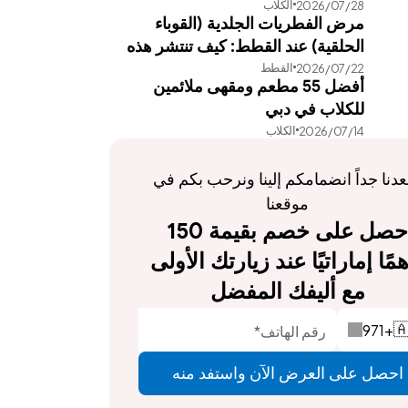
الكلاب
28‏/07‏/2026
مرض الفطريات الجلدية (القوباء
الحلقية) عند القطط: كيف تنتشر هذه
القطط
22‏/07‏/2026
العدوى وطرق علاجها الفعالة
أفضل 55 مطعم ومقهى ملائمين
للكلاب في دبي
الكلاب
14‏/07‏/2026
يسعدنا جداً انضمامكم إلينا ونرحب بكم في 
موقعنا
احصل على خصم بقيمة 150 
درهمًا إماراتيًا عند زيارتك الأولى 
مع أليفك المفضل
971
+

احصل على العرض الآن واستفد منه