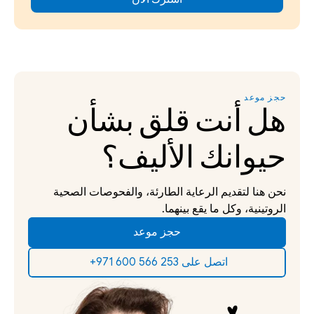
حجز موعد
هل أنت قلق بشأن 
حيوانك الأليف؟
نحن هنا لتقديم الرعاية الطارئة، والفحوصات الصحية 
الروتينية، وكل ما يقع بينهما.
حجز موعد
‫اتصل على 253 566 600 971+‬ ‫