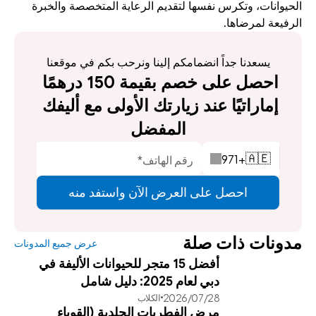
الحيوانات، وتكرس نفسها لتقديم الرعاية المتخصصة والخبرة 
الرفيعة لمرضاها.
يسعدنا جداً انضمامكم إلينا ونرحب بكم في موقعنا
احصل على خصم بقيمة 150 درهمًا 
إماراتيًا عند زيارتك الأولى مع أليفك 
المفضل
971
+
🇦🇪
احصل على العرض الآن واستفد منه
مدونات ذات صلة
عرض جميع المدونات
أفضل 15 متجر للحيوانات الأليفة في
دبي لعام 2025: دليل شامل
28‏/07‏/2026
الكلاب
مرض الفطريات الجلدية (القوباء