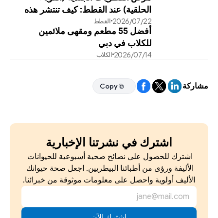
الحلقية) عند القطط: كيف تنتشر هذه
22‏/07‏/2026
القطط
العدوى وطرق علاجها الفعالة
أفضل 55 مطعم ومقهى ملائمين
للكلاب في دبي
14‏/07‏/2026
الكلاب
مشاركة
Copy
Copy
اشترك في نشرتنا الإخبارية
اشترك للحصول على نصائح صحية أسبوعية للحيوانات 
الأليفة ورؤى من أطبائنا البيطريين. اجعل صحة حيوانك 
الأليف أولوية واحصل على معلومات موثوقة من خبرائنا.