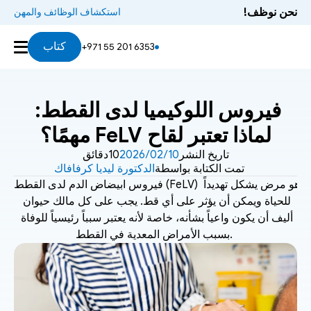
نحن نوظف!
استكشاف الوظائف والمهن
كتاب
+971 55 201 6353
فيروس اللوكيميا لدى القطط: 
لماذا تعتبر لقاح FeLV مهمًا؟
تاريخ النشر
10‏/02‏/2026
10دقائق
تمت الكتابة بواسطة
الدكتورة ليديا كرفافاك
فيروس ابيضاض الدم لدى القطط (FeLV) هو مرض يشكل تهديداً 
للحياة ويمكن أن يؤثر على أي قط. يجب على كل مالك حيوان 
أليف أن يكون واعياً بشأنه، خاصة لأنه يعتبر سبباً رئيسياً للوفاة 
بسبب الأمراض المعدية في القطط. 