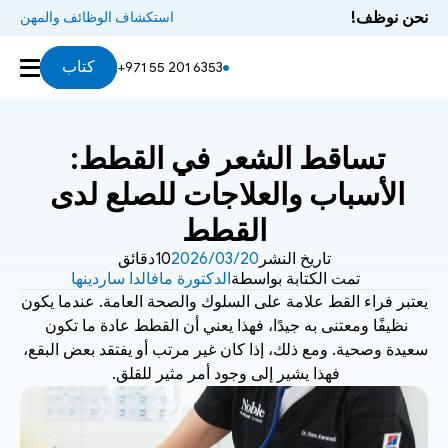
نحن نوظف!
استكشاف الوظائف والمهن
كتاب
+971 55 201 6353
تساقط الشعر في القطط: 
الأسباب والعلاجات للصلع لدى 
القطط
تاريخ النشر
20‏/03‏/2026
10دقائق
تمت الكتابة بواسطة
الدكتورة مافالدا ساردينها
يعتبر فراء القط علامة على السلوك والصحة العامة. عندما يكون 
نظيفًا ومعتنى به جيدًا، فهذا يعني أن القطط عادة ما تكون 
سعيدة وصحية. ومع ذلك، إذا كان غير مرتب أو يفتقد بعض البقع، 
فهذا يشير إلى وجود أمر مثير للقلق. 