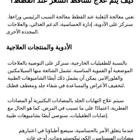
كيف يتم علاج تساقط الشعر عند القطط؟
تعني معالجة الثعلبة عند القطط معالجة السبب الرئيسي وراءها. 
سنركز على الأدوية، إدارة الحساسية، الدعم الغذائي، والعلاجات 
المحددة الأخرى. 
الأدوية والمنتجات العلاجية
بالنسبة للطفيليات الخارجية، سنركز على التوصية بالعلاجات 
الموضعية أو الفموية المناسبة. تشمل الشائعة منها السيلامكتين 
والفلورالانير. يمكن أن يشمل ذلك أيضًا الشامبوهات الطبية 
لتخفيف الأعراض والمساعدة في شفاء جلد ومعطف قطتك. 
سيتم علاج التهابات الجلد بالمضادات البكتيرية أو المضادات 
الفطرية، اعتمادًا على ما تسبب في المرض. كما هو الحال مع 
إصابات الطفيليات، سنوصي أيضًا بشامبوهات طبية.
عندما يتعلق الأمر بالحساسية، سيضع أطباؤنا في اعتبارهم 
مضادات الهيستامين، الكورتيكوستيرويدات، أو جرعات 