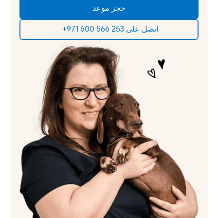
حجز موعد
‫اتصل على 253 566 600 971+‬ ‫