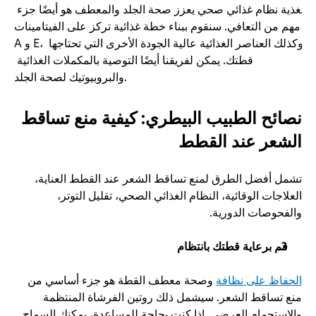
تغذية نظام غذائي صحي يعزز صحة الجلد والمعطف هو أيضًا جزء 
مهم من التعافي. سنقوم ببناء خطة غذائية تركز على الفيتامينات 
A و E، وكذلك العناصر الغذائية عالية الجودة الأخرى التي تحتاجها 
قطتك. يمكن لفريقنا أيضًا التوصية بالمكملات الغذائية 
والبروبيوتيك لصحة الجلد. 
نصائح الطبيب البيطري: كيفية منع تساقط 
الشعر عند القطط
تشمل أفضل الطرق لمنع تساقط الشعر عند القطط العناية، 
العلاجات الوقائية، النظام الغذائي الصحي، تقليل التوتر، 
والفحوصات الدورية. 
قم برعاية قطتك بانتظام
الحفاظ على نظافة
 وصحة معطف القطة هو جزء أساسي من 
منع تساقط الشعر. سيشمل ذلك روتين الفرشاة المنتظمة 
والاستحمام العرضي. إذا كنت بحاجة للمساعدة، يمكنك السماح 