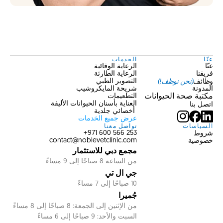
عنّا
الخدمات
عنّا
الرعاية الوقائية
فريقنا
الرعاية الطارئة
وظائف
(نحن نوظف!)
التصوير الطبي
المدونة
شريحة المايكروشيب
مكتبة صحة الحيوانات
التطعيمات
العناية بأسنان الحيوانات الأليفة
اتصل بنا
 أخصائي جلدية
عرض جميع الخدمات
السياسات
تواصل معنا
شروط
253 566 600 971+
خصوصية
contact@noblevetclinic.com
مجمع دبي للاستثمار
من الساعة 8 صباحًا إلى 9 مساءً
جي ال تي
10 صباحًا إلى 7 مساءً
جُميرا 
من الإثنين إلى الجمعة: 8 صباحًا إلى 8 مساءً
السبت والأحد: 9 صباحًا إلى 6 مساءً