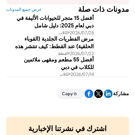
مدونات ذات صلة
عرض جميع المدونات
أفضل 15 متجر للحيوانات الأليفة في
دبي لعام 2025: دليل شامل
28‏/07‏/2026
الكلاب
مرض الفطريات الجلدية (القوباء
الحلقية) عند القطط: كيف تنتشر هذه
22‏/07‏/2026
القطط
العدوى وطرق علاجها الفعالة
أفضل 55 مطعم ومقهى ملائمين
للكلاب في دبي
14‏/07‏/2026
الكلاب
مشاركة
Copy
Copy
اشترك في نشرتنا الإخبارية