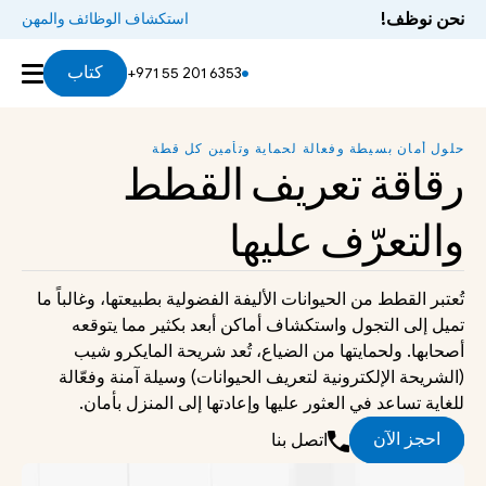
نحن نوظف!
استكشاف الوظائف والمهن
معلومات الشريحة
تسجيل
وثائق سفر
التسعير
كتاب
+971 55 201 6353
حلول أمان بسيطة وفعالة لحماية وتأمين كل قطة
رقاقة 
تعريف القطط
والتعرّف عليها
تُعتبر القطط من الحيوانات الأليفة الفضولية بطبيعتها، وغالباً ما 
تميل إلى التجول واستكشاف أماكن أبعد بكثير مما يتوقعه 
أصحابها. ولحمايتها من الضياع، تُعد شريحة المايكرو شيب 
(الشريحة الإلكترونية لتعريف الحيوانات) وسيلة آمنة وفعّالة 
للغاية تساعد في العثور عليها وإعادتها إلى المنزل بأمان.
احجز الآن
اتصل بنا