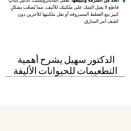
الحدّ من السرقة وتثبيطها
: يعمل المايكروتشيب كدليلِ إثباتٍ 
قاطع لا يقبل الشك على ملكيتك للأليف، مما يُصعّب بشكلٍ 
كبير بيع القطط المسروقة أو نقل ملكيتها للآخرين دون 
كشف أمر السارق.
الدكتور سهيل يشرح أهمية 
التطعيمات للحيوانات الأليفة
The tiny chip that can bring your pet home |
عيادات نوبل البيطرية
Noble's Dr. Lidija Explains