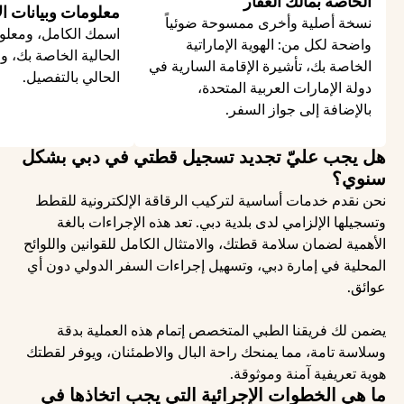
الخاصة بمالك العقار
معلومات وبيانات الا
نسخة أصلية وأخرى ممسوحة ضوئياً 
واضحة لكل من: الهوية الإماراتية 
الخاصة بك، تأشيرة الإقامة السارية في 
الحالي بالتفصيل.
دولة الإمارات العربية المتحدة، 
بالإضافة إلى جواز السفر.
هل يجب عليّ تجديد تسجيل قطتي في دبي بشكل 
سنوي؟
نحن نقدم خدمات أساسية لتركيب الرقاقة الإلكترونية للقطط 
وتسجيلها الإلزامي لدى بلدية دبي. تعد هذه الإجراءات بالغة 
الأهمية لضمان سلامة قطتك، والامتثال الكامل للقوانين واللوائح 
المحلية في إمارة دبي، وتسهيل إجراءات السفر الدولي دون أي 
عوائق.
يضمن لك فريقنا الطبي المتخصص إتمام هذه العملية بدقة 
وسلاسة تامة، مما يمنحك راحة البال والاطمئنان، ويوفر لقطتك 
هوية تعريفية آمنة وموثوقة.
ما هي الخطوات الإجرائية التي يجب اتخاذها في 