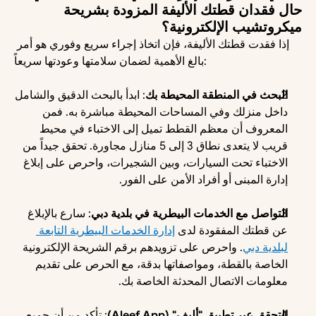
حال فقدان قطتك الأليفة المزودة بشريحة 
ميكروتشيب الإلكترونية؟
إذا فقدت قطتك الأليفة، فإن اتخاذ إجراء سريع وفوري هو أمر 
بالغ الأهمية لضمان سلامتها وعودتها سريعاً: 
البحث في المنطقة المحيطة بك
: ابدأ بالبحث الدقيق والشامل 
داخل منزلك وفي المساحات المحيطة مباشرة به. فمن 
المعروف أن معظم القطط تميل إلى الاختباء في محيط 
قريب لا يتعدى نطاق 3 إلى 5 منازل مجاورة. تحقق جيداً من 
الاختباء تحت السيارات، وبين الشجيرات، واحرص على إبلاغ 
إدارة المبنى أو أفراد الأمن على الفور. 
التواصل مع الخدمات البيطرية في بلدية دبي
: سارع بالإبلاغ 
عن قطتك المفقودة لدى 
إدارة الخدمات البيطرية التابعة 
لبلدية دبي
. واحرص على تزويدهم برقم الشريحة الإلكترونية 
الخاصة بالقطة، ومواصفاتها بدقة، مع الحرص على تقديم 
معلومات الاتصال المحدثة الخاصة بك. 
التحقق عبر تطبيق "أليف" (Aleef App)
: تأكد من أن جميع 