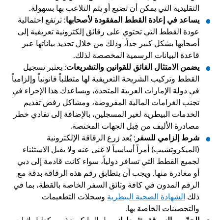
التقليدية التي يمكن أن تضيع أو يتم التلاعب بها بسهولة.
يساعد في إعادة القطط المفقودة لأصحابها
: ترتفع احتمالية 
عودة القطط التي تحتوي على رقائق إلكترونية تعريفية إلى 
أصحابها بشكل كبير جداً، وذلك من خلال تحديد بياناتها عبر 
قاعدة البيانات الرسمية المخصصة لذلك.
يضمن الامتثال الفائق للقوانين والتشريعات
: يعتبر تسجيل 
القطط وتركيب الشريحة التعريفية لها متطلباً قانونياً وإلزامياً 
في دولة الإمارات العربية المتحدة، ويساعدك هذا الإجراء في 
تجنب الغرامات المالية المفروضة، ومشاكل رفض تقديم 
الخدمات البيطرية لغير المسجلين، بالإضافة إلى تفادي خطر 
مصادرة الأليف من قِبل الجهات المختصة.
شرط إلزامي للسفر
: يُعد زرع الرقاقة الإلكترونية 
(الميكروتشيب) أمراً أساسياً لا غنى عنه ولا يقبل الاستثناء 
لجميع القطط التي تسافر دولياً، سواء كانت قادمة إلى دبي 
أو مغادرة منها. ويجب أن يتطابق رقم هذه الرقاقة بدقة مع 
الرقم المدون في كافة وثائق السفر الخاصة بالقطة، بما في 
ذلك 
الشهادة الصحية البيطرية
 وسجلات التطعيمات 
والتحصينات الخاصة بها.