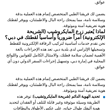
عوائق.
يضمن لك فريقنا الطبي المتخصص إتمام هذه العملية بدقة 
وسلاسة تامة، مما يمنحك راحة البال والاطمئنان، ويوفر لقطتك 
هوية تعريفية آمنة وموثوقة.
لماذا يُعتبر زرع المايكروشيب (الشريحة 
الإلكترونية) أمراً ضرورياً وأساسياً لقطتك في دبي؟
نحن نقدم خدمات أساسية لتركيب الرقاقة الإلكترونية للقطط 
وتسجيلها الإلزامي لدى بلدية دبي. تعد هذه الإجراءات بالغة 
الأهمية لضمان سلامة قطتك، والامتثال الكامل للقوانين واللوائح 
المحلية في إمارة دبي، وتسهيل إجراءات السفر الدولي دون أي 
عوائق.
يضمن لك فريقنا الطبي المتخصص إتمام هذه العملية بدقة 
وسلاسة تامة، مما يمنحك راحة البال والاطمئنان، ويوفر لقطتك 
هوية تعريفية آمنة وموثوقة.
تحديد الهوية الدائم (شريحة المايكروتشيب)
: توفر هذه 
الطريقة وسيلة موثوقة وغير قابلة للتلف أو الفقدان لتحديد 
هوية أليفك طوال حياته، على عكس الأطواق والبطاقات 