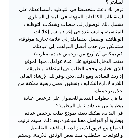
لعيادتي؟
نوفر لك دعمًا متخصصًا في التوظيف لمساعدتك على 
استقطاب الكفاءات المؤهلة في المجال البيطري. 
يشمل ذلك الوصول إلى منصات وشبكات التوظيف 
المناسبة، والمساعدة في إعداد ونشر إعلانات 
الوظائف. وبفضل انضمامك إلى علامة تجارية موثوقة، 
ستتمكن من جذب أفضل المواهب إلى عيادتك.
كم يمكنني أن أربح من ترخيص عيادة بيطرية؟
يعتمد الدخل المتوقع على عدة عوامل، منها الموقع 
الذي تختاره، وحجم الطلب في المنطقة، وطريقة 
إدارتك للعيادة. ومع ذلك، نحن نوفر لك الإرشاد المالي 
اللازم لإدارة التكاليف وتحقيق أفضل ربحية ممكنة من 
خلال ترخيصك.
ما هي خطوات التقديم للحصول على ترخيص عيادة 
بيطرية من عيادات نوبل البيطرية؟
في البداية، يمكنك تعبئة نموذج طلب ترخيص عيادة 
بيطرية أو التواصل معنا مباشرة. بعد ذلك، سيتم ترتيب 
اجتماع مع فريق الامتياز لدينا لمناقشة التفاصيل 
والتوقعات. ستُطلب منك بعض الوثائق اللازمة، وسيتم 