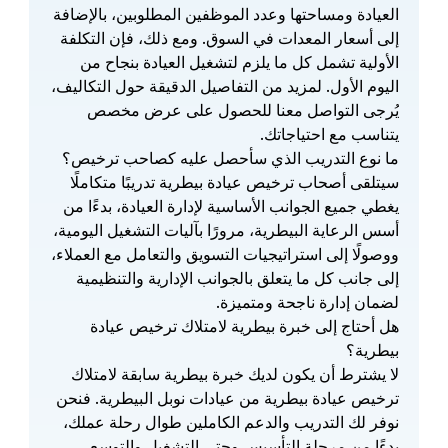
العيادة ومساحتها وعدد الموظفين المطلوبين، بالإضافة 
إلى أسعار المعدات في السوق. ومع ذلك، فإن التكلفة 
الأولية تشمل كل ما يلزم لتشغيل العيادة بنجاح من 
اليوم الأول. لمزيد من التفاصيل الدقيقة حول التكاليف، 
يُرجى التواصل معنا للحصول على عرض مخصص 
يتناسب مع احتياجاتك.
ما نوع التدريب الذي سأحصل عليه كصاحب ترخيص؟
سيتلقى أصحاب ترخيص عيادة بيطرية تدريبًا متكاملًا 
يغطي جميع الجوانب الأساسية لإدارة العيادة، بدءًا من 
أسس الرعاية البيطرية، مرورًا بآليات التشغيل اليومية، 
ووصولًا إلى استراتيجيات التسويق والتعامل مع العملاء، 
إلى جانب كل ما يتعلق بالجوانب الإدارية والتنظيمية 
لضمان إدارة ناجحة ومتميزة.
هل أحتاج إلى خبرة بيطرية لامتلاك ترخيص عيادة 
بيطرية؟
لا يشترط أن يكون لديك خبرة بيطرية سابقة لامتلاك 
ترخيص عيادة بيطرية من عيادات نوبل البيطرية. فنحن 
نوفر لك التدريب والدعم الكاملين طوال رحلة عملك، 
بدءًا من مرحلة التأسيس وحتى التشغيل والتوسع، 