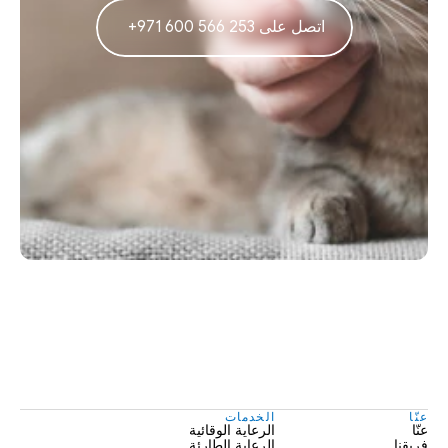
‫اتصل على 253 566 600 971+‬ ‫
عنّا
الخدمات
عنّا
الرعاية الوقائية
فريقنا
الرعاية الطارئة