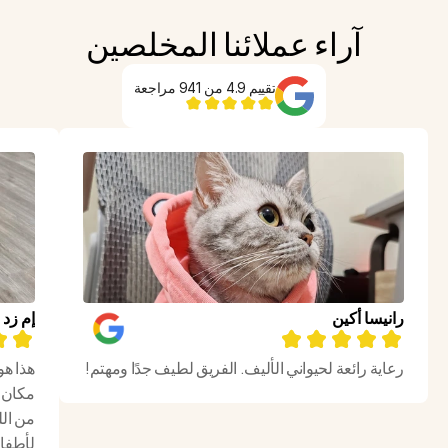
آراء عملائنا المخلصين
تقييم 4.9 من 941 مراجعة
رانيسا أكين
إم زد
رعاية رائعة لحيواني الأليف. الفريق لطيف جدًا ومهتم!