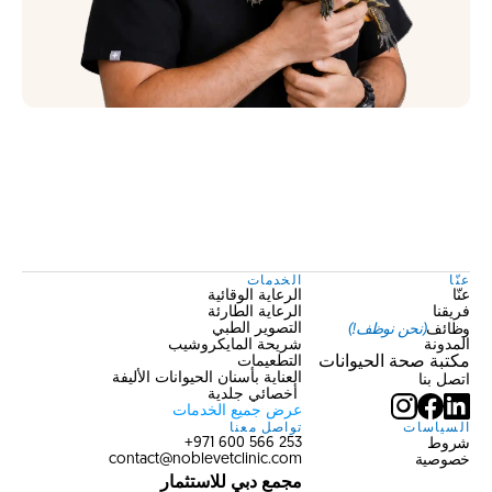
عنّا
الخدمات
عنّا
الرعاية الوقائية
فريقنا
الرعاية الطارئة
وظائف
(نحن نوظف!)
التصوير الطبي
المدونة
شريحة المايكروشيب
مكتبة صحة الحيوانات
التطعيمات
العناية بأسنان الحيوانات الأليفة
اتصل بنا
 أخصائي جلدية
عرض جميع الخدمات
السياسات
تواصل معنا
شروط
253 566 600 971+
خصوصية
contact@noblevetclinic.com
مجمع دبي للاستثمار