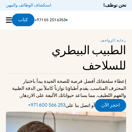
نحن نوظف!
استكشاف الوظائف والمهن
خدماتنا
أفضل أوقات لزيارة
المخاوف الشائعة
خبير ال
كتاب
+971 55 201 6353
رعاية الزواحف
الطبيب البيطري 
للسلاحف
إعطاء سلحفاتك أفضل فرصة للصحة الجيدة يبدأ باختيار 
المحترف المناسب. يقدم أطباؤنا توازناً كاملاً بين الدقة الطبية 
والفهم اللطيف، مما يساعد حيواناتك الأليفة على الازدهار.
احجز الآن
‪+971 600 566 253‬
أو اتصل بنا على