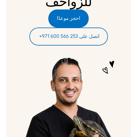
للزواحف
احجز موعدًا
‫اتصل على 253 566 600 971+‬ ‫