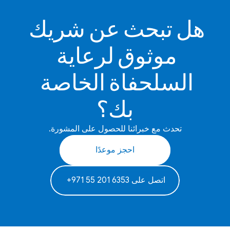
هل تبحث عن شريك 
موثوق لرعاية 
السلحفاة الخاصة 
بك؟
تحدث مع خبرائنا للحصول على المشورة.
احجز موعدًا
‫اتصل على 6353 201 55 971+‬ ‫