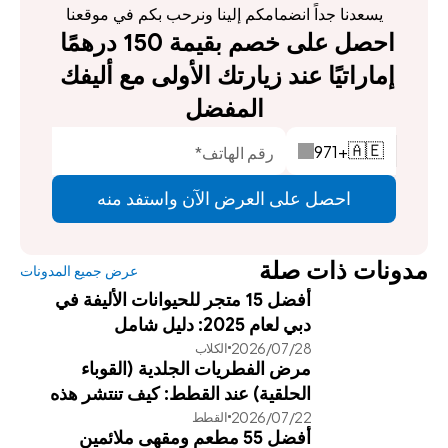
يسعدنا جداً انضمامكم إلينا ونرحب بكم في موقعنا
احصل على خصم بقيمة 150 درهمًا 
إماراتيًا عند زيارتك الأولى مع أليفك 
المفضل
971
+
🇦🇪
احصل على العرض الآن واستفد منه
مدونات ذات صلة
عرض جميع المدونات
أفضل 15 متجر للحيوانات الأليفة في
دبي لعام 2025: دليل شامل
28‏/07‏/2026
الكلاب
مرض الفطريات الجلدية (القوباء
الحلقية) عند القطط: كيف تنتشر هذه
22‏/07‏/2026
القطط
العدوى وطرق علاجها الفعالة
أفضل 55 مطعم ومقهى ملائمين