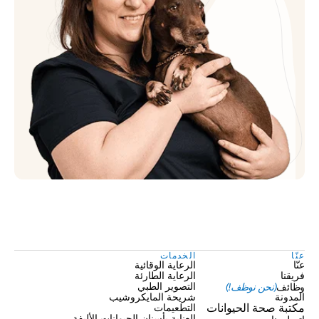
عنّا
الخدمات
عنّا
الرعاية الوقائية
فريقنا
الرعاية الطارئة
وظائف
(نحن نوظف!)
التصوير الطبي
المدونة
شريحة المايكروشيب
مكتبة صحة الحيوانات
التطعيمات