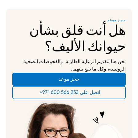
حجز موعد
هل أنت قلق بشأن 
حيوانك الأليف؟
نحن هنا لتقديم الرعاية الطارئة، والفحوصات الصحية 
الروتينية، وكل ما يقع بينهما.
حجز موعد
‫اتصل على 253 566 600 971+‬ ‫