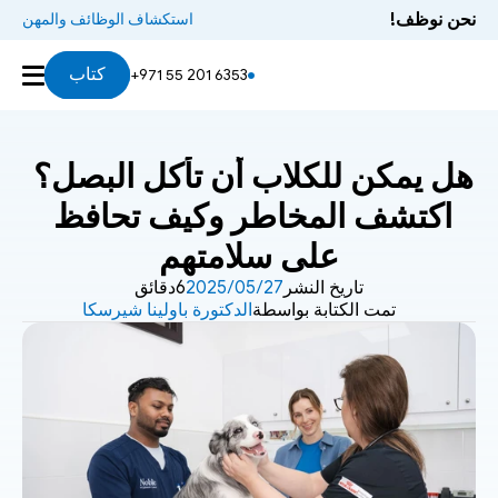
نحن نوظف!
استكشاف الوظائف والمهن
كتاب
+971 55 201 6353
هل يمكن للكلاب أن تأكل البصل؟ 
اكتشف المخاطر وكيف تحافظ 
على سلامتهم
تاريخ النشر
27‏/05‏/2025
6دقائق
تمت الكتابة بواسطة
الدكتورة باولينا شيرسكا