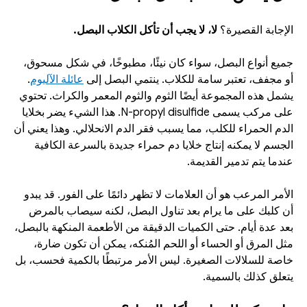
الإجابة القصيرة؟ 
لا، لا يجب أن تأكل الكلاب البصل. 
جميع أنواع البصل، سواء كان نيئًا، مطبوخًا، في شكل مسحوق، 
أو مجفف، تعتبر سامة للكلاب. ينتمي البصل إلى 
عائلة الآليوم
. 
يشمل هذه المجموعة أيضًا الثوم والثوم المعمر والكراث. تحتوي 
على مركب يسمى N-propyl disulfide. هذا الشيء يضر بخلايا 
الدم الحمراء للكلب، مما يسبب فقر الدم الانحلالي. وهذا يعني أن 
الجسم لا يمكنه إنتاج خلايا دم حمراء جديدة بالسرعة الكافية 
عندما يتم تدمير القديمة. 
الأمر المرعب هو أن العلامات لا تظهر دائمًا على الفور. قد يبدو 
أن كلبك على ما يرام بعد تناول البصل، لكنه سيصاب بالمرض 
بعد عدة أيام. حتى الكميات الدقيقة من الأطعمة المنكهة بالبصل، 
مثل المرق أو الحساء أو اللحم المُنكه، يمكن أن تكون ضارة، 
خاصة للسلالات الصغيرة. ليس الأمر مرتبطًا بالكمية فحسب، بل 
يتعلق كذلك بالسمية.