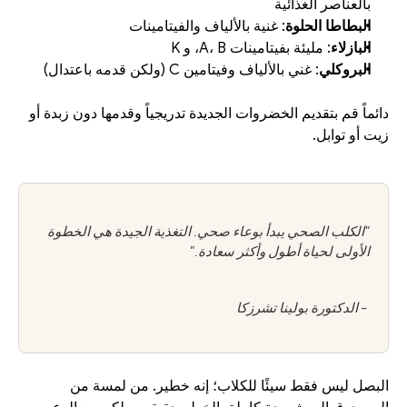
بالعناصر الغذائية
البطاطا الحلوة
: غنية بالألياف والفيتامينات
البازلاء
: مليئة بفيتامينات A، B، و K
البروكلي
: غني بالألياف وفيتامين C (ولكن قدمه باعتدال)
دائماً قم بتقديم الخضروات الجديدة تدريجياً وقدمها دون زبدة أو 
زيت أو توابل.
"الكلب الصحي يبدأ بوعاء صحي. التغذية الجيدة هي الخطوة 
الأولى لحياة أطول وأكثر سعادة."
 - الدكتورة بولينا تشرزكا
البصل ليس فقط سيئًا للكلاب؛ إنه خطير. من لمسة من 