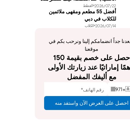
القطط
22‏/07‏/2026
العدوى وطرق علاجها الفعالة
أفضل 55 مطعم ومقهى ملائمين
للكلاب في دبي
الكلاب
14‏/07‏/2026
يسعدنا جداً انضمامكم إلينا ونرحب بكم في 
موقعنا
احصل على خصم بقيمة 150 
درهمًا إماراتيًا عند زيارتك الأولى 
مع أليفك المفضل
971
+

احصل على العرض الآن واستفد منه