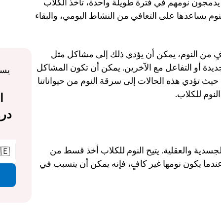
إلى المزيد من الراحة. على عكس البشر الذين يدمجون نومهم في فترة طويلة واحدة، تأخذ الكلاب 
قيلات متعددة على مدار اليوم. هذا النمط من النوم يساعدها على التعافي من النشاط اليومي، والبقاء 
ومع ذلك، عندما لا يحصل الكلب على قسط كافٍ من النوم، يمكن أن يؤدي ذلك إلى مشاكل مثل 
التهيج، وانخفاض المناعة، وصعوبة تعلم أوامر جديدة أو التفاعل مع الآخرين. يمكن أن تكون المشاكل 
الصحية واضطرابات النوم لدى الكلاب مزعجة، حيث تؤدي هذه الحالات إلى سرقة النوم من حيواناتنا 
الأليفة الثمي
تعتمد الكلاب على النوم للحفاظ على سلامتها الجسدية والعقلية. يتيح النوم للكلاب أخذ قسط من 
🇪
الراحة لجسدها، إصلاح نفسها، وإعادة ضبطها. عندما يكون نومها غير كافٍ، فإنه يمكن أن يتسبب في 