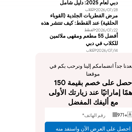
دبي لعام 2025: دليل شامل
الكلاب
28‏/07‏/2026
مرض الفطريات الجلدية (القوباء
الحلقية) عند القطط: كيف تنتشر هذه
القطط
22‏/07‏/2026
العدوى وطرق علاجها الفعالة
أفضل 55 مطعم ومقهى ملائمين
للكلاب في دبي
الكلاب
14‏/07‏/2026
يسعدنا جداً انضمامكم إلينا ونرحب بكم في 
موقعنا
احصل على خصم بقيمة 150 
درهمًا إماراتيًا عند زيارتك الأولى 
مع أليفك المفضل
971
+

احصل على العرض الآن واستفد منه