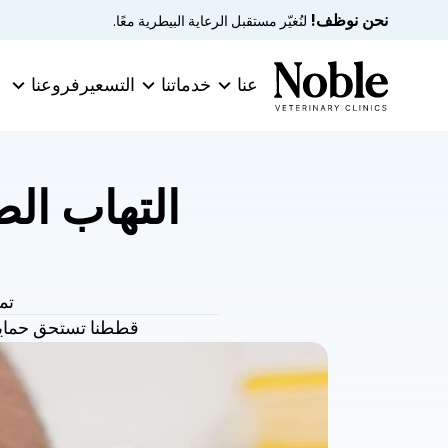
نحن نوظف!
 لنُغيّر مستقبل الرعاية البيطرية معًا.
عنا
خدماتنا
التسعير
فروعنا
تم
قططنا تستحق حمايتن