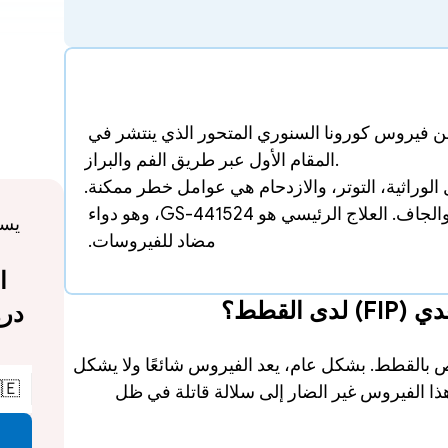
التهاب الصفاق المعدي السنوري ينجم عن فيروس كورونا السنوري المتحور الذي ينتشر في 
المقام الأول عبر طريق الفم والبراز.
العمر، ضعف جهاز المناعة، العوامل الوراثية، التو
هناك نوعان رئيسيان من FIP، الرطب والجاف. العلاج الرئيسي هو GS-441524، وهو دواء 
مضاد للفيروسات. 
ما الذ
ينشأ FIP بسبب طفرة في فيروس كورونا الخاص بالقطط. بشكل عام، يعد الفيروس شائعًا ولا يشكل 
🇪
تهديدًا كبيرًا للقطط. ومع ذلك، يمكن أن يتحور هذا الفيروس غير الضار إلى سلالة قاتلة في ظل 