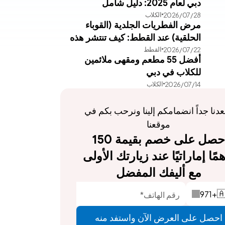
دبي لعام 2025: دليل شامل
الكلاب
28‏/07‏/2026
مرض الفطريات الجلدية (القوباء
الحلقية) عند القطط: كيف تنتشر هذه
القطط
22‏/07‏/2026
العدوى وطرق علاجها الفعالة
أفضل 55 مطعم ومقهى ملائمين
للكلاب في دبي
الكلاب
14‏/07‏/2026
يسعدنا جداً انضمامكم إلينا ونرحب بكم في 
موقعنا
احصل على خصم بقيمة 150 
درهمًا إماراتيًا عند زيارتك الأولى 
مع أليفك المفضل
971
+

احصل على العرض الآن واستفد منه