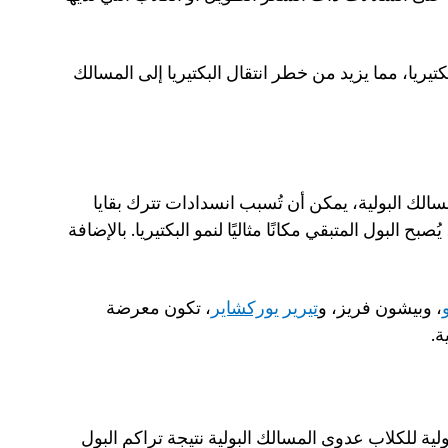
يمكن أن يؤدي نقص العناية بالنظافة إلى نمو البكتيريا، مما يزيد من خطر انتقال البكتيريا إلى المسالك 
مشاكل المثانة، مثل الحصوات والأورام في المسالك البولية، يمكن أن تُسبب انسدادات تترك بقايا 
بول في المثانة، وهو ما يُعرف بحصر البول. هنا، يُصبح البول المتبقي مكانًا مثاليًا لنمو البكتيريا. بالإضافة 
، وبيشون فريز، و
تيرير يوركشاير
، تكون معرضة 
ة.
يمكن أن تُسبب العيوب في تركيب المسالك البولية للكلاب عدوى المسالك البولية نتيجة تراكم البول 