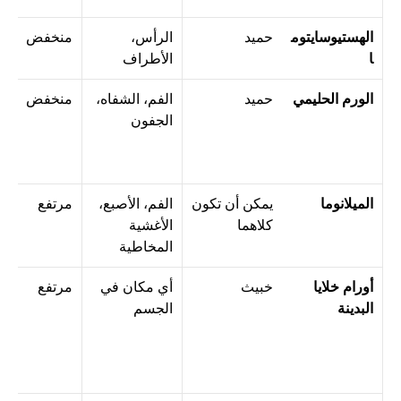
الهستيوسايتوم
حميد
الرأس، 
منخفض
ا
الأطراف
الورم الحليمي
حميد
الفم، الشفاه، 
منخفض
الجفون
الميلانوما
يمكن أن تكون 
الفم، الأصبع، 
مرتفع
كلاهما
الأغشية 
المخاطية
أورام خلايا 
خبيث
أي مكان في 
مرتفع
البدينة
الجسم