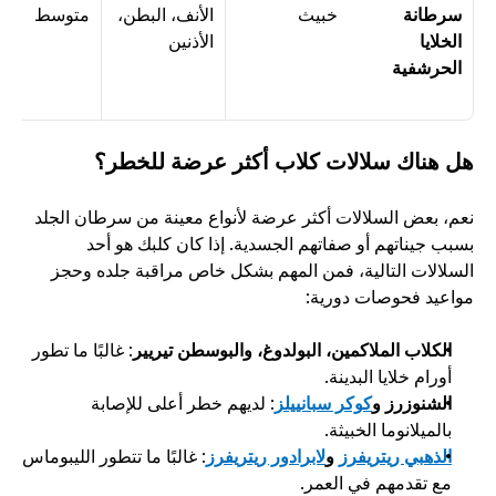
سرطانة 
خبيث
الأنف، البطن، 
متوسط
الخلايا 
الأذنين
الحرشفية
هل هناك سلالات كلاب أكثر عرضة للخطر؟
نعم، بعض السلالات أكثر عرضة لأنواع معينة من سرطان الجلد 
بسبب جيناتهم أو صفاتهم الجسدية. إذا كان كلبك هو أحد 
السلالات التالية، فمن المهم بشكل خاص مراقبة جلده وحجز 
مواعيد فحوصات دورية:
الكلاب الملاكمين، البولدوغ، والبوسطن تيريير
: غالبًا ما تطور 
أورام خلايا البدينة.
الشنوزرز و
كوكر سبانييلز
: لديهم خطر أعلى للإصابة 
بالميلانوما الخبيثة.
الذهبي ريتريفرز
 و
لابرادور ريتريفرز
: غالبًا ما تتطور الليبوماس 
مع تقدمهم في العمر.