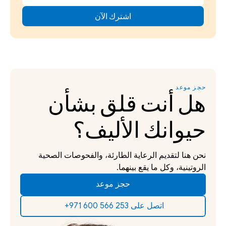
حجز موعد
هل أنت قلق بشأن 
حيوانك الأليف؟
نحن هنا لتقديم الرعاية الطارئة، والفحوصات الصحية 
الروتينية، وكل ما يقع بينهما.
حجز موعد
‫اتصل على 253 566 600 971+‬ ‫