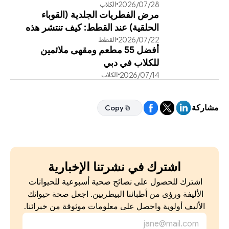
28‏/07‏/2026
الكلاب
مرض الفطريات الجلدية (القوباء
الحلقية) عند القطط: كيف تنتشر هذه
22‏/07‏/2026
القطط
العدوى وطرق علاجها الفعالة
أفضل 55 مطعم ومقهى ملائمين
للكلاب في دبي
14‏/07‏/2026
الكلاب
مشاركة
Copy
Copy
اشترك في نشرتنا الإخبارية
اشترك للحصول على نصائح صحية أسبوعية للحيوانات 
الأليفة ورؤى من أطبائنا البيطريين. اجعل صحة حيوانك 
الأليف أولوية واحصل على معلومات موثوقة من خبرائنا.