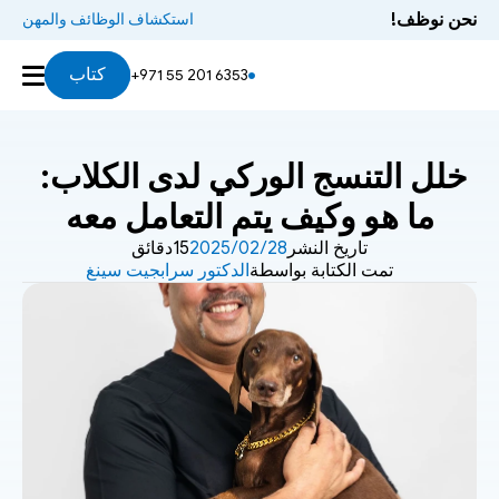
نحن نوظف!
استكشاف الوظائف والمهن
كتاب
+971 55 201 6353
خلل التنسج الوركي لدى الكلاب: 
ما هو وكيف يتم التعامل معه
تاريخ النشر
28‏/02‏/2025
15دقائق
تمت الكتابة بواسطة
الدكتور سرابجيت سينغ