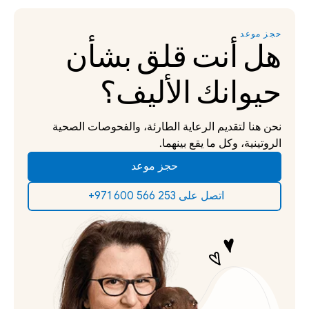
حجز موعد
هل أنت قلق بشأن 
حيوانك الأليف؟
نحن هنا لتقديم الرعاية الطارئة، والفحوصات الصحية 
الروتينية، وكل ما يقع بينهما.
حجز موعد
‫اتصل على 253 566 600 971+‬ ‫