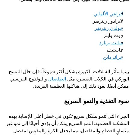
الراعي الألماني
لابرادور ريتريفر
جولدن ريتريفر
روت وايلر
سانت برنارد
ماستيف
جراند داين
بينما تتأثر السلالات الكبيرة بشكل أكثر شيوعاً، فإن خلل التنسج 
الوركي في الكلاب الصغيرة مثل 
الصلصال
 والبولدوج الفرنسي 
ممكن أيضًا. يعود ذلك إلى هياكلها العظمية الفريدة.
سوء التغذية والنمو السريع
الجراء التي تنمو بشكل سريع تكون في خطر أعلى للإصابة بهذه 
المشكلة العظمية. النمو السريع يمكن أن يؤدي أحيانًا إلى نمو غير 
متساوٍ للعظام والمفاصل، مما يجعل الكرة والمقبس لمفصل 