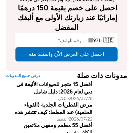
احصل على خصم بقيمة 150 درهمًا 
إماراتيًا عند زيارتك الأولى مع أليفك 
المفضل
971
+
🇦🇪
احصل على العرض الآن واستفد منه
مدونات ذات صلة
عرض جميع المدونات
أفضل 15 متجر للحيوانات الأليفة في
دبي لعام 2025: دليل شامل
28‏/07‏/2026
الكلاب
مرض الفطريات الجلدية (القوباء
الحلقية) عند القطط: كيف تنتشر هذه
22‏/07‏/2026
القطط
العدوى وطرق علاجها الفعالة
أفضل 55 مطعم ومقهى ملائمين
للكلاب في دبي