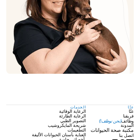
عنّا
الخدمات
عنّا
الرعاية الوقائية
فريقنا
الرعاية الطارئة
وظائف
(نحن نوظف!)
التصوير الطبي
المدونة
شريحة المايكروشيب
مكتبة صحة الحيوانات
التطعيمات
العناية بأسنان الحيوانات الأليفة
اتصل بنا
 أخصائي جلدية